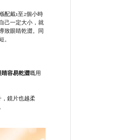
配戴1至2個小時
自己一定大小，就
導致眼睛乾澀。同
短。
眼睛容易乾澀
嘅用
升，鏡片也越柔
。