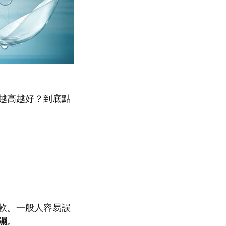
越高越好？到底點
軟。一般人容易誤
濕
。