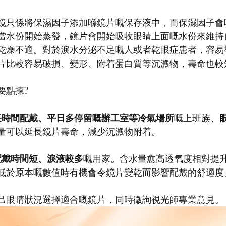
鏡只係將保濕因子添加喺鏡片嘅保存液中，而保濕因子會喺
當水份開始蒸發，鏡片會開始吸收眼睛上面嘅水份來維持
乾燥不適。對於淚水分泌不足嘅人或者乾眼症患者，容易
片比較容易破損、變形、附着蛋白質等沉澱物，壽命也較
要點揀?
長時間配戴、平日多停留嘅辦工室等冷氣場所
嘅上班族、
量可以延長鏡片壽命，減少沉澱物附着。
配戴時間短、淚液較多
嘅用家。含水量愈高透氧度相對提
低於原本嘅數值時有機會令鏡片變乾而影響配戴的舒適度
己眼睛狀況選擇適合嘅鏡片，同時徵詢視光師專業意見。