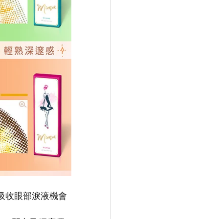
發後吸收眼部淚液機會