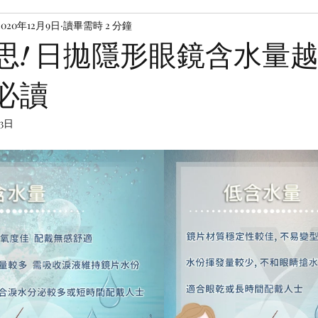
2020年12月9日
讀畢需時 2 分鐘
思! 日拋隱形眼鏡含水量越
必讀
13日